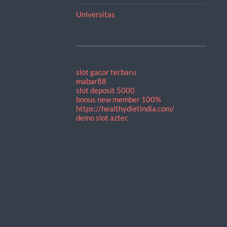
Universitas
slot gacor terbaru
mabar88
slot deposit 5000
bonus new member 100%
https://healthydietindia.com/
demo slot aztec